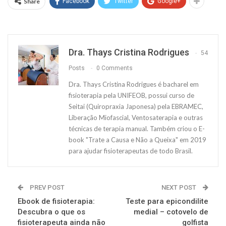
Share
Facebook
Twitter
Google+
Dra. Thays Cristina Rodrigues
54
Posts
0 Comments
Dra. Thays Cristina Rodrigues é bacharel em
fisioterapia pela UNIFEOB, possui curso de
Seitai (Quiropraxia Japonesa) pela EBRAMEC,
Liberação Miofascial, Ventosaterapia e outras
técnicas de terapia manual. Também criou o E-
book "Trate a Causa e Não a Queixa" em 2019
para ajudar fisioterapeutas de todo Brasil.
PREV POST
NEXT POST
Ebook de fisioterapia:
Teste para epicondilite
Descubra o que os
medial – cotovelo de
fisioterapeuta ainda não
golfista