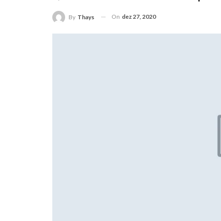
On
dez 27, 2020
By
Thays