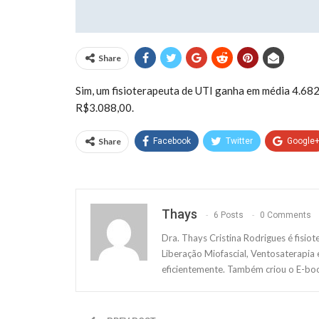
Share
Sim, um fisioterapeuta de UTI ganha em média 4.682,
R$3.088,00.
Share
Facebook
Twitter
Google
Thays
6 Posts
0 Comments
Dra. Thays Cristina Rodrigues é fisiot
Liberação Miofascial, Ventosaterapia e
eficientemente. Também criou o E-bo