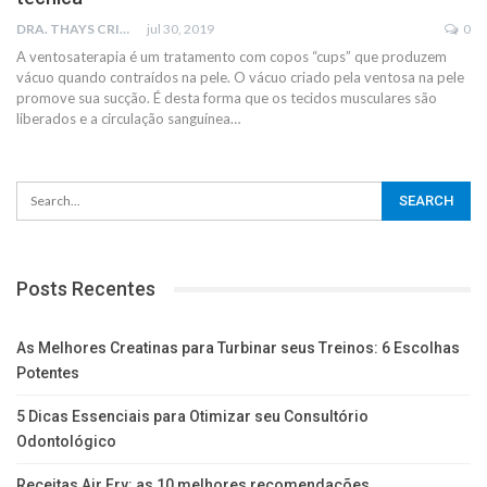
DRA. THAYS CRISTINA RODRIGUES
jul 30, 2019
0
A ventosaterapia é um tratamento com copos “cups” que produzem
vácuo quando contraídos na pele. O vácuo criado pela ventosa na pele
promove sua sucção. É desta forma que os tecidos musculares são
liberados e a circulação sanguínea…
Posts Recentes
As Melhores Creatinas para Turbinar seus Treinos: 6 Escolhas
Potentes
5 Dicas Essenciais para Otimizar seu Consultório
Odontológico
Receitas Air Fry: as 10 melhores recomendações