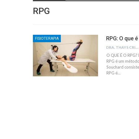
RPG
RPG: O que é
FISIOTERAPIA
DRA. THAYS CRISTINA RODRIGUES
O QUE É O RPG? RP
RPG é um método 
Souchard consiste
RPG é…