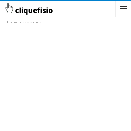
Home
quiropraxia