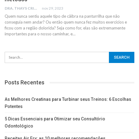
DRA. THAYS CRISTINA RODRIGUES
nov 29, 2023
Quem nunca sentiu aquele tipo de cãibra na panturrilha que não
conseguia nem andar? Ou
então quem nunca fez muitos exercícios e
ficou com a região dolorida? Seja como
for, elas são extremamente
importantes para o nosso caminhar, e
…
Posts Recentes
As Melhores Creatinas para Turbinar seus Treinos: 6 Escolhas
Potentes
5 Dicas Essenciais para Otimizar seu Consultório
Odontológico
Receitas Air Fry: as 10 melhores recomendações