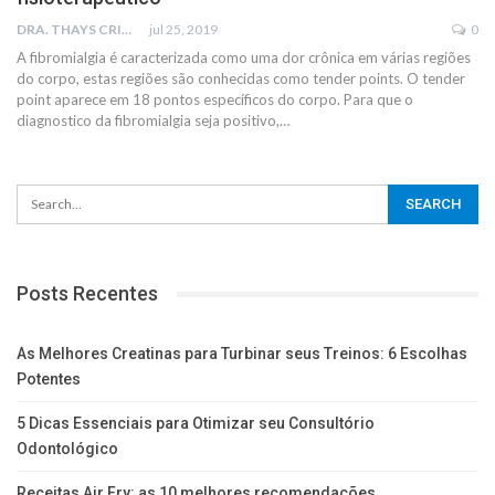
DRA. THAYS CRISTINA RODRIGUES
jul 25, 2019
0
A fibromialgia é caracterizada como uma dor crônica em várias regiões
do corpo, estas regiões são conhecidas como tender points. O tender
point aparece em 18 pontos específicos do corpo. Para que o
diagnostico da fibromialgia seja positivo,…
Posts Recentes
As Melhores Creatinas para Turbinar seus Treinos: 6 Escolhas
Potentes
5 Dicas Essenciais para Otimizar seu Consultório
Odontológico
Receitas Air Fry: as 10 melhores recomendações