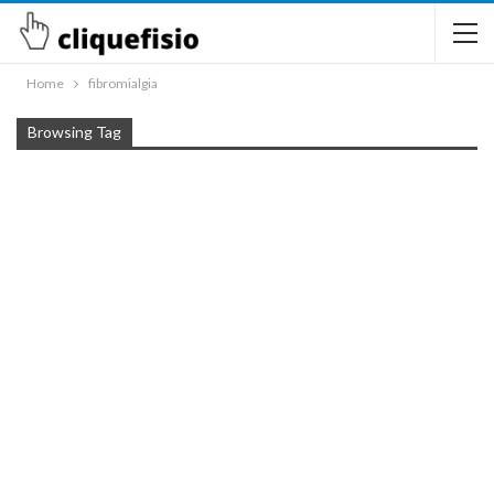
Home
fibromialgia
Browsing Tag