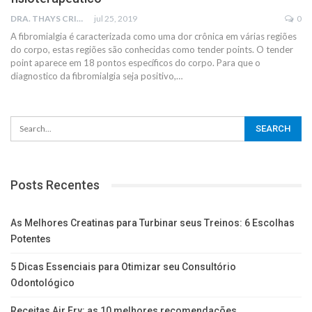
DRA. THAYS CRISTINA RODRIGUES
jul 25, 2019
0
A fibromialgia é caracterizada como uma dor crônica em várias regiões
do corpo, estas regiões são conhecidas como tender points. O tender
point aparece em 18 pontos específicos do corpo. Para que o
diagnostico da fibromialgia seja positivo,…
Posts Recentes
As Melhores Creatinas para Turbinar seus Treinos: 6 Escolhas
Potentes
5 Dicas Essenciais para Otimizar seu Consultório
Odontológico
Receitas Air Fry: as 10 melhores recomendações