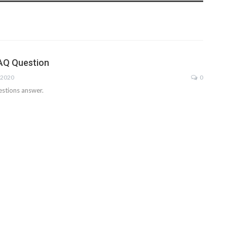
FAQ Question
 2020
0
estions answer.