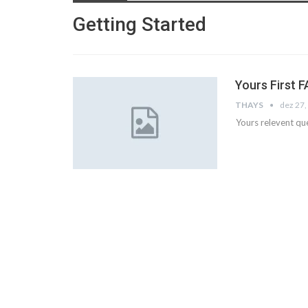
Getting Started
Yours First 
THAYS
dez 27,
Yours relevent qu